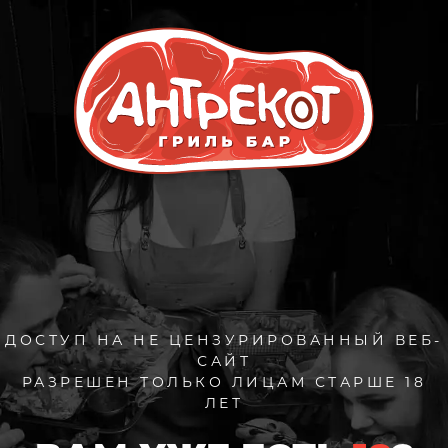
ОТЗЫВЫ
ОСТАВИТЬ ОТЗЫВ
ЧИТАТЬ ОТЗЫВЫ
Выберите бар
arrow_drop_down
Гриль Бар
Оценка
star_border
star_border
star_border
star_border
star_border
ДОСТУП НА НЕ ЦЕНЗУРИРОВАННЫЙ ВЕБ-
САЙТ
Имя
РАЗРЕШЕН ТОЛЬКО ЛИЦАМ СТАРШЕ 18
ЛЕТ